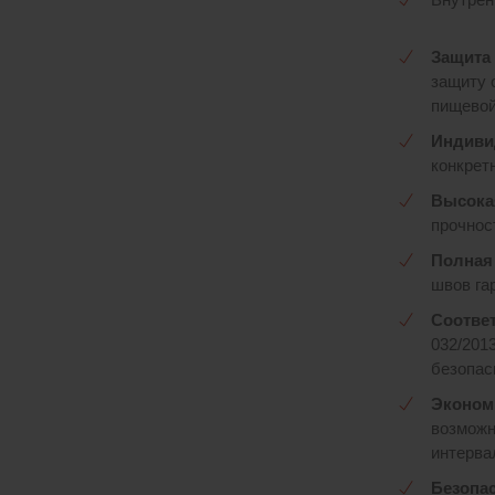
Защита 
защиту 
пищевой
Индиви
конкрет
Высока
прочнос
Полная 
швов га
Соответ
032/201
безопас
Эконом
возможн
интерва
Безопас