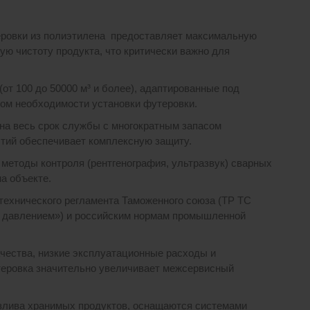
ровки из полиэтилена предоставляет максимальную
ю чистоту продукта, что критически важно для
т 100 до 50000 м³ и более), адаптированные под
етом необходимости установки футеровки.
на весь срок службы с многократным запасом
ытий обеспечивает комплексную защиту.
етоды контроля (рентгенография, ультразвук) сварных
а объекте.
технического регламента Таможенного союза (ТР ТС
м давлением») и российским нормам промышленной
чества, низкие эксплуатационные расходы и
теровка значительно увеличивает межсервисный
злива хранимых продуктов, оснащаются системами