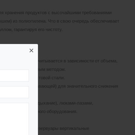
ля хранения продуктов с высочайшими требованиями
ышем) из полиэтилена. Что в свою очередь обеспечивает
ллом, гарантируя его чистоту.
×
лщина которой рассчитывается в зависимости от объема,
онным или полистовым методом.
ыполненное из листовой стали.
или понтонной (плавающей) для значительного снижения
(загрузка, слив, дыхание), люками-лазами,
ии и противопожарного оборудования.
ОСТ 31385-2016 «Резервуары вертикальные