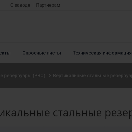
О заводе
Партнерам
екты
Опросные листы
Техническая информация
е резервуары (РВС)
Вертикальные стальные резервуа
икальные стальные резер