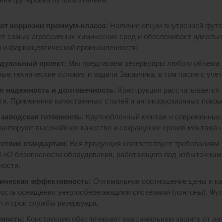
от коррозии премиум-класса:
Наличие опции внутренней футе
от самых агрессивных химических сред и обеспечивает идеальну
 и фармацевтической промышленности.
дуальный проект:
Мы предлагаем резервуары любого объема (о
ные технические условия и задачи Заказчика, в том числе с уч
я надежность и долговечность
:
Конструкция рассчитывается 
ти. Применение качественных сталей и антикоррозионных покр
заводская готовность:
Крупноблочный монтаж и современные м
рантируют высочайшее качество и сокращение сроков монтажа н
ствие стандартам:
Вся продукция соответствует требованиям 
3 «О безопасности оборудования, работающего под избыточны
ности.
ическая эффективность:
Оптимальное соотношение цены и ка
ость оснащения энергосберегающими системами (понтоны). Фу
л и срок службы резервуара.
ность:
Конструкции обеспечивают максимальную защиту от ра