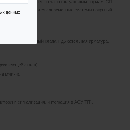
 расчет выполняются согласно актуальным нормам: СП
от коррозии применяются современные системы покрытий
ых данных
з, предохранительный клапан, дыхательная арматура.
ержавеющей стали).
 датчики).
торинг, сигнализация, интеграция в АСУ ТП).