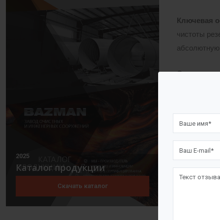
Ключевая о
чистоты рез
абсолютную 
Основные э
Стенка (обе
свойств про
Днище:
Стан
Крыша:
Конс
потерь на и
2025
Каталог продукции
Технологич
измерительн
Скачать каталог
Все элемент