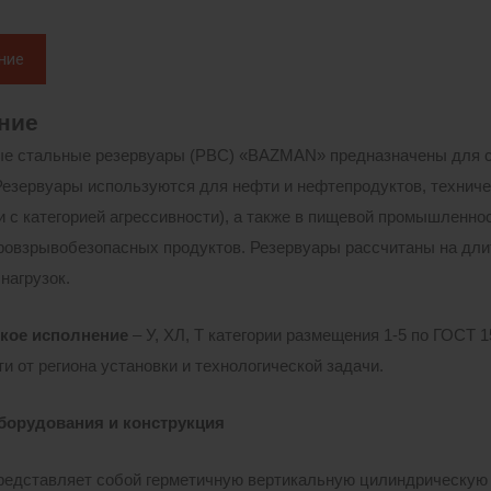
ние
ние
е стальные резервуары (РВС) «BAZMAN» предназначены для с
Резервуары используются для нефти и нефтепродуктов, техниче
и с категорией агрессивности), а также в пищевой промышленнос
ровзрывобезопасных продуктов. Резервуары рассчитаны на дли
нагрузок.
кое исполнение
– У, ХЛ, Т категории размещения 1-5 по ГОСТ 
и от региона установки и технологической задачи.
борудования и конструкция
редставляет собой герметичную вертикальную цилиндрическую