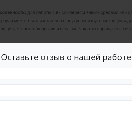
собенность
:
для работы с высокоагрессивными средами или д
ервуар может быть изготовлен с внутренней футеровкой (вклад
защиту стенок от коррозии и исключает контакт продукта с мета
лементы конструкции:
Оставьте отзыв о нашей работе
чайка)
: Изготавливается из листовой высокопрочной стали, то
дукта и высоты столба жидкости. Монтаж осуществляется рул
дартное или щелевое (в зависимости от требований к сливу), в
трукция может быть стационарной (конической, сферической) 
спарение легких нефтепродуктов.
еское оборудование:
Комплектуется необходимыми патрубками 
ыми устройствами уровня и температуры, системами вентиляц
ы конструкции производятся в соответствии с требованиями Г