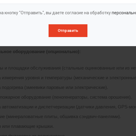
кие стальные для нефти и нефтепродуктов». Проектирование и
17, СП 20.13330.2016, РД 16.01-110 ИТД. Для внешней защиты 
а кнопку "Отправить", вы даете согласие на обработку
персональн
и, цинковые напыление).
Отправить
ция
зервуар в сборе, комплект крепежа, основные патрубки, люк-ла
ьное оборудование (опционально):
ы и площадки обслуживания (стальные оцинкованные или из н
 измерения уровня и температуры (механические и электронные
 подогрева (змеевики паровые или электрические).
пожарное оборудование (пеногенераторы, система орошения).
 автоматизации и диспетчеризации (датчики давления, GPS-мони
ие (минераловатные плиты, обшивка сэндвич-панелями).
 или плавающие крышки.
няя футеровка из полиэтилена.