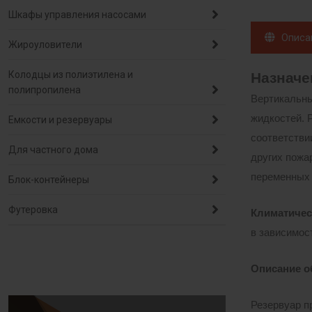
Шкафы управления насосами
Описа
Жироуловители
Колодцы из полиэтилена и
Назначе
полипропилена
Вертикальны
жидкостей. 
Емкости и резервуары
соответстви
Для частного дома
других пожа
переменных 
Блок-контейнеры
Футеровка
Климатичес
в зависимост
Описание о
Резервуар п