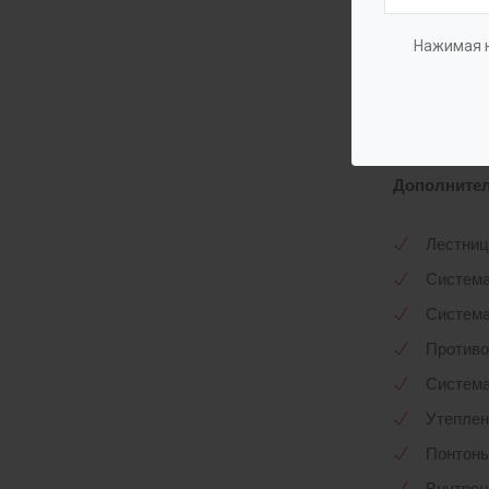
цилиндричес
16.13330.20
Нажимая н
(грунт-эмал
Комплекта
Базовая:
Ре
Дополнител
Лестниц
Система
Система
Противо
Система
Утеплен
Понтоны
Внутрен