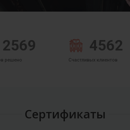
2569
4562
ов решено
Счастливых клиентов
Сертификаты