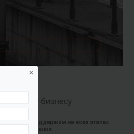
×
их вашему бизнесу
Поддержим на всех этапах
сделки