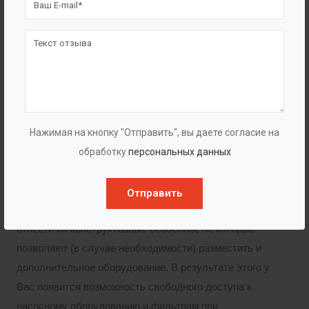
Горловины различного диаметра
Корзина для сбора мусора (AISI, ПП)
Лестница (материал ПП, AISI, Алюминий)
Корзина для сбора мусора (нержавейка, ПП)
Лестница (материал ПП, Нержавейка,
Алюминий)
Нажимая на кнопку "Отправить", вы даете согласие на
обработку
персональных данных
Преимущества
Отправить
К несомненным достоинствам колодцев можно
отнести их конструктивные особенности, которые
позволяют (в случае необходимости) разместить и
дополнительное оборудование. В результате этого у
Вас появится возможность свободного доступа к
насосному оборудованию и фильтрам при