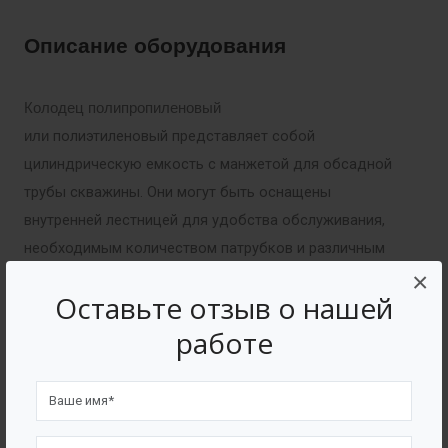
Описание оборудования
Колодец полипропиленовый
полиэтиленовый представляет собой
или
цилиндрическую емкость с манжетой для обсадной
трубы скважины. Они могут быть оснащены
внутренней лестницей для удобства обслуживания,
необходимым количеством патрубков и различным
×
оборудованием.
Оставьте отзыв о нашей
работе
Комплектация
Патрубки и трубы различного диаметра (ПП,
AISI, ПЭ, ПВХ )