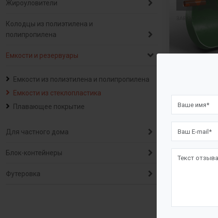
Жироуловители
Колодцы из полиэтилена и
полипропилена
Емкости и резервуары
Емкости из полиэтилена и полипропилена
Емкости 
Емкости из стеклопластика
Плавающее покрытие
Для частного дома
Блок-контейнеры
Футеровка