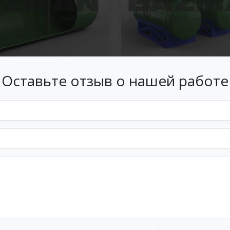
Оставьте отзыв о нашей работе
для топлива
Химические емкости