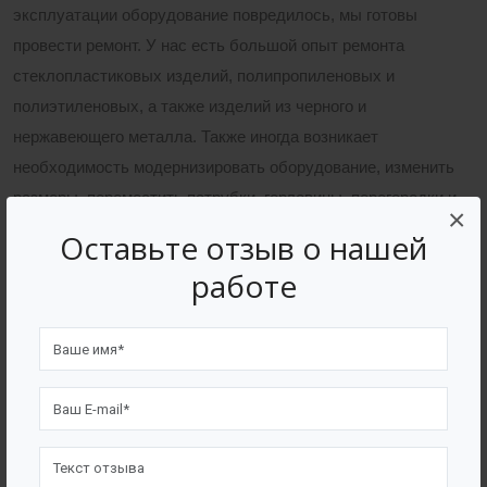
эксплуатации оборудование повредилось, мы готовы
провести ремонт. У нас есть большой опыт ремонта
стеклопластиковых изделий, полипропиленовых и
полиэтиленовых, а также изделий из черного и
нержавеющего металла. Также иногда возникает
необходимость модернизировать оборудование, изменить
размеры, переместить патрубки, горловины, перегородки и
×
т.д. Возьмёмся вам в этом помочь.
Оставьте отзыв о нашей
работе
Пуско-наладка
Канализационные насосные станции и очистные сооружения
являются сложным оборудованием поэтому при запуске в
эксплуатацию желательно пользоваться услугами опытных
наладчиков. Экономия на пуско-наладочных работах в
некоторых случаях приводит к плачевным последствиям и