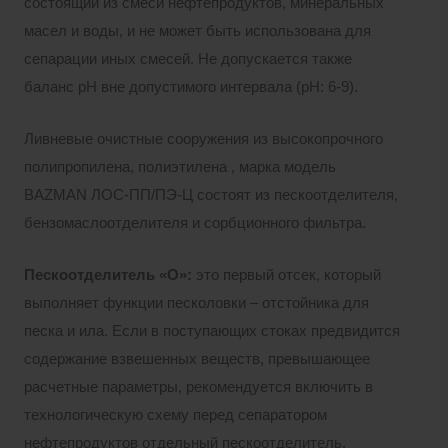
состоящий из смеси нефтепродуктов, минеральных
масел и воды, и не может быть использована для
сепарации иных смесей. Не допускается также
баланс pH вне допустимого интервала (pH: 6-9).
Ливневые очистные сооружения из высокопрочного
полипропилена, полиэтилена , марка модель
BAZMAN ЛОС-ПП/ПЭ-Ц состоят из пескоотделителя,
бензомаслоотделителя и сорбционного фильтра.
Пескоотделитель «О»:
это первый отсек, который
выполняет функции песколовки – отстойника для
песка и ила. Если в поступающих стоках предвидится
содержание взвешенных веществ, превышающее
расчетные параметры, рекомендуется включить в
технологическую схему перед сепаратором
нефтепродуктов отдельный пескоотделитель.