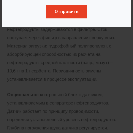
Отправить
Сорбционный фильтр «Ф»:
тут происходит
доочистка ливневых стоков, остаточные
нефтепродукты задерживаются в фильтре. Сток
поступает через фильтр в направлении сверху вниз.
Материал загрузки: гидрофобный полипропилен, с
абсорбирующей способностью из расчета на
нефтепродукты средней плотности (напр., мазут) –
13,6 г на 1 г сорбента. Периодичность замены
устанавливается в процессе эксплуатации.
Опционально:
контрольный блок с датчиком,
устанавливаемым в сепараторе нефтепродуктов.
Датчик работает по принципу проводимости,
определяя установленный уровень нефтепродуктов.
Глубина погружения щупа датчика регулируется.