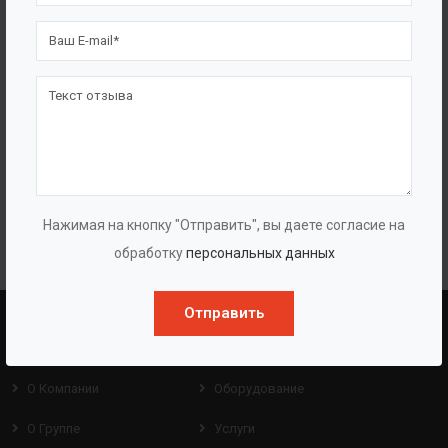
десятки реализованных и воплощенных в жизнь идей.
Каждый день, от проекта к проекту, мы боремся за качество
выпускаемой нами документации и каждый проект для нас
— это очередная победа над поставленным заказчиком
сроком. Делая выбор в нашу пользу, Вы обретаете
достойного, надежного партнера и можете быть уверены, что
любая из задач, стоящая перед вами, будет решена
качественно и на высоком уровне.
Нажимая на кнопку "Отправить", вы даете согласие на
обработку
персональных данных
Отправить
BAZMAN
ПОЛЕЗНЫЕ ССЫЛКИ
О Компании
Оборудование
О Группе
Услуги