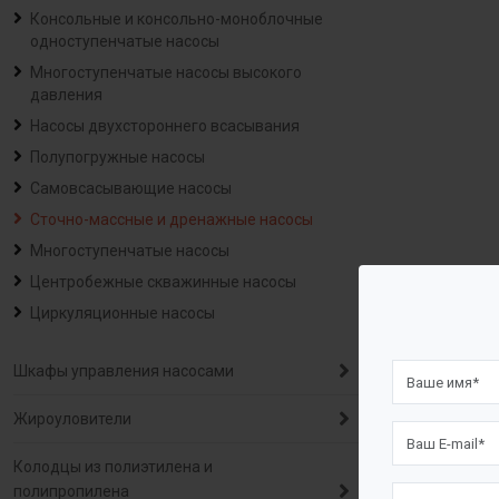
Консольные и консольно-моноблочные
одноступенчатые насосы
Многоступенчатые насосы высокого
давления
Насосы двухстороннего всасывания
Полупогружные насосы
Самовсасывающие насосы
Сточно-массные и дренажные насосы
Многоступенчатые насосы
Центробежные скважинные насосы
Циркуляционные насосы
Шкафы управления насосами
Жироуловители
Колодцы из полиэтилена и
полипропилена