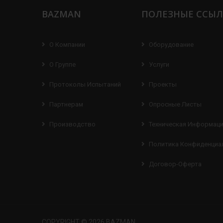
BAZMAN
ПОЛЕЗНЫЕ ССЫ
О Компании
Оборудование
О Группе
Услуги
Протоколы Испытаний
Проекты
Партнерам
Опросные Листы
Производство
Техническая Информац
Политика Конфиденциа
Договор-Оферта
COPYRIGHT © 2026 BAZMAN