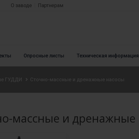
О заводе
Партнерам
екты
Опросные листы
Техническая информация
ие ГУДДИ
Сточно-массные и дренажные насосы
но-массные и дренажные