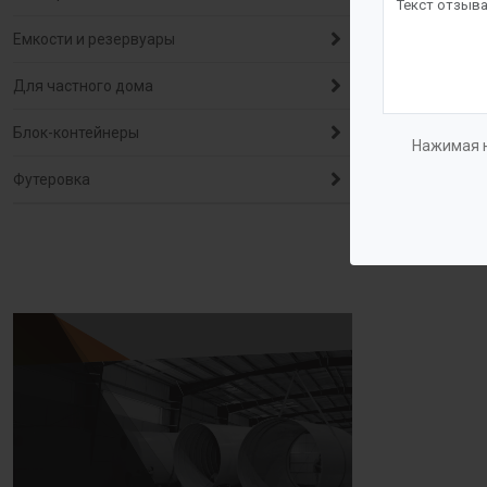
Емкости и резервуары
Для частного дома
Блок-контейнеры
Нажимая н
Футеровка