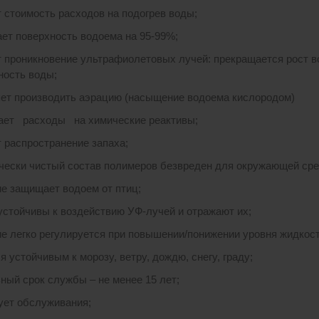
 стоимость расходов на подогрев воды;
ет поверхность водоема на 95-99%;
 проникновение ультрафиолетовых лучей: прекращается рост в
ность воды;
ет производить аэрацию (насыщение водоема кислородом)
ет расходы на химические реактивы;
 распространение запаха;
чески чистый состав полимеров безвреден для окружающей ср
е защищает водоем от птиц;
устойчивы к воздействию УФ-лучей и отражают их;
е легко регулируется при повышении/понижении уровня жидкост
 устойчивым к морозу, ветру, дождю, снегу, граду;
ный срок службы – не менее 15 лет;
ует обслуживания;