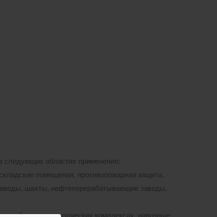
 в следующих областях применения:
, складские помещения, противопожарная защита.
заводы, шахты, нефтеперерабатывающие заводы,
ой жижей в животноводческих комплексах, навозные