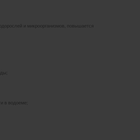
одорослей и микроорганизмов, повышается
еды;
и в водоеме;