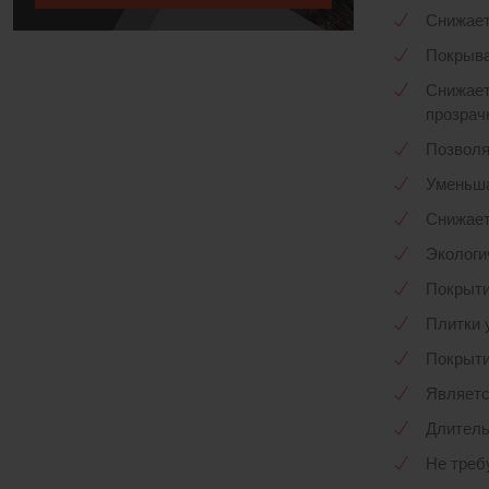
Снижает
Покрыва
Снижает
прозрач
Позволя
Уменьша
Снижает
Экологи
Покрыти
Плитки 
Покрыти
Является
Длитель
Не треб