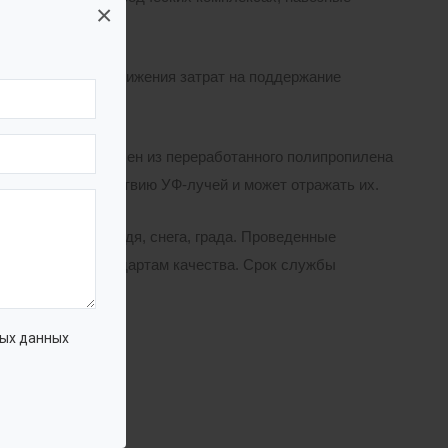
×
охранилища.
досбережения и снижения затрат на поддержание
ешением, изготовлен из переработанного полипропилена
тойчиво к воздействию УФ-лучей и может отражать их.
садкам в виде дождя, снега, града. Проведенные
дарственным стандартам качества. Срок службы
ых данных
мка;