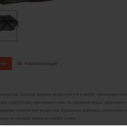
ние
Комплектующие
окрытие (плитка) широко используется и имеет преимущества
тные сооружения, ливневые стоки, охлаждение воды, ирригация
ность
: химические вещества, бумажные фабрики, цементные 
ные установки, промышленные стоки.
озяйство
: биогазовые установки, питомники, емкости с навозн