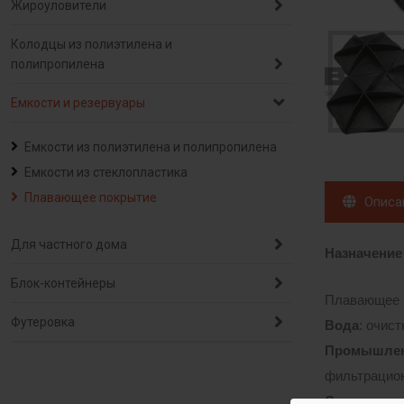
Жироуловители
Колодцы из полиэтилена и
полипропилена
Емкости и резервуары
Емкости из полиэтилена и полипропилена
Емкости из стеклопластика
Плавающее покрытие
Описа
Для частного дома
Назначение
Блок-контейнеры
Плавающее п
Футеровка
Вода
: очис
Промышлен
фильтрацион
Сельское х