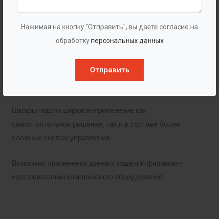
установки во взрывоопасных зонах. Широкий
модельный ряд применяемых элементов управления
Нажимая на кнопку "Отправить", вы даете согласие на
позволяет изготавливать шкафы различного
обработку
персональных данных
назначения.
Отправить
Окраска корпуса может быть выполнена по
требованиям заказчика в необходимый цвет.
Шкафы нашли широкое применение как
самостоятельное решение, так и в составе более
сложных систем управления.
Возможно применения данных изделий фирмами -
изготовителями комплексного оборудования.