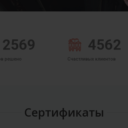
2569
4562
ов решено
Счастливых клиентов
Сертификаты