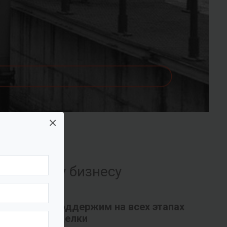
×
их вашему бизнесу
Поддержим на всех этапах
сделки