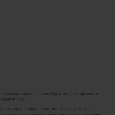
егрированы в полипропилен. При этом класс прочности
 52857.5-2007.
го материала обусловлен тем, что он устойчив к
также способен сохранять свои качества на протяжении