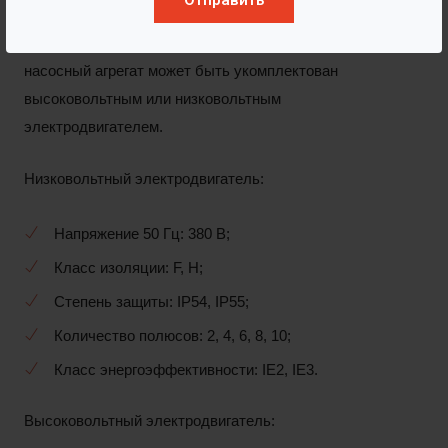
Отправить
В зависимости от требований заказчика и мощности
насосный агрегат может быть укомплектован
высоковольтным или низковольтным
электродвигателем.
Низковольтный электродвигатель:
Напряжение 50 Гц: 380 В;
Класс изоляции: F, H;
Степень защиты: IP54, IP55;
Количество полюсов: 2, 4, 6, 8, 10;
Класс энергоэффективности: IE2, IE3.
Высоковольтный электродвигатель: