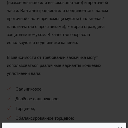
(
низковольтного
или
высоковольтного
)
и проточной
части. Вал электродвигателя соединяется с валом
проточной части при помощи муфты (пальцевая/
пластинчатая с проставками), которая ограждена
защитным кожухом. В качестве опор вала
используются подшипники качения.
В зависимости от требований заказчика могут
использоваться различные варианты концевых
уплотнений вала:
Сальниковое;
Двойное сальниковое;
Торцевое;
Сбалансированное торцевое;