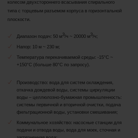
колесом двухстороннего всасывания спирального
типа с торцевым разъемом корпуса в горизонтальной
плоскости.
3
3
Диапазон подач: 50 м
/ч ~ 20000 м
/ч;
Напор: 10 м ~ 230 м;
Температура перекачиваемой среды: -15°С ~
+150°С (больше 80°С по запросу).
Производство: вода для систем охлаждения,
откачка дождевой воды, системы циркуляции
воды – целлюлозно-бумажная промышленность:
системы первичной и вторичной очистки, подача
фильтрационной воды, установки смешивания;
Коммунальное хозяйство: насосные станции для
подачи и отвода воды, вода для моек, сточная и
загрязненная вода;