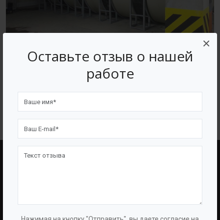
×
Оставьте отзыв о нашей
Производство емкостного и очистного оборудования
работе
BAZMAN
ВОЗВРАТ К СПИСКУ
BAZMAN
ПОЛЕЗНЫЕ ССЫЛКИ
О Компании
Оборудование
О Группе
Услуги
Нажимая на кнопку "Отправить", вы даете согласие на