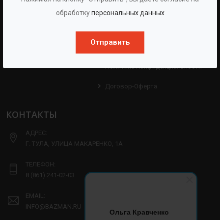
Протоколы
Проекты
обработку
персональных данных
Испытаний
Опросные Листы
Партнерам
Отправить
Техническая Информация
Производство
Политика Конфиденциальности
Договор-Оферта
КОНТАКТЫ
АДРЕС:
Г. ТУЛА, УЛИЦА МАКАРЕНКО, 1А
ТЕЛЕФОН:
8 (861) 241-02-03
EMAIL:
INFO@BAZMAN.RU
Ольга Кравченко