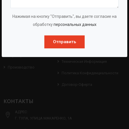
BAZMAN
ПОЛЕЗНЫЕ ССЫЛКИ
О Компании
Оборудование
Нажимая на кнопку "Отправить", вы даете согласие на
обработку
персональных данных
О Группе
Услуги
Протоколы
Проекты
Отправить
Испытаний
Опросные Листы
Партнерам
Техническая Информация
Производство
Политика Конфиденциальности
Договор-Оферта
КОНТАКТЫ
АДРЕС:
Г. ТУЛА, УЛИЦА МАКАРЕНКО, 1А